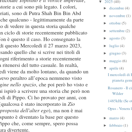
articolare
Topolino e il vortice imperiale
,
2025
(40)
▼
torie a cui sono più legato. I colori,
dicembre
(4)
►
riati, sono di Putra Shah Bin Bin Abd
novembre
(1)
►
o che qualcuno - legittimamente da parte
ottobre
(5)
►
to di vedere in questa storia qualche
settembre
(2)
►
un ciclo di storie recentemente pubblicato
on è questo il caso. Ho consegnato la
agosto
(3)
►
di questo Mercoledì il 27 marzo 2023,
luglio
(4)
►
sando quello che si scrive nei titoli di
giugno
(3)
►
 ogni riferimento a storie recentemente
maggio
(6)
►
 ritenersi del tutto casuale. In realtà,
aprile
(4)
▼
edì viene da molto lontano, da quando un
I mercoledì di
vevo peraltro all’epoca nemmeno visto
pianeta gem
ine nello spazio
, che poi però ho visto e
Rosanero - Il c
mi ispirò a scrivere una storia che però non
Wilder
dì di Pippo. Ci ho provato per anni, con
1485kHz (Se otto
 (qualcosa è stato incorporato in
Zio
Opus - Venera l
proposta dell'alter ego
), ma non è mai
 spunto è diventato la base per questo
marzo
(4)
►
Pippo che, come sempre, spero possa
febbraio
(1)
►
ura divertente.