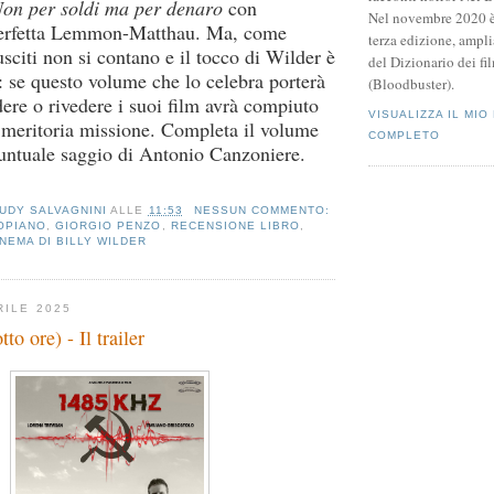
on per soldi ma per denaro
con
Nel novembre 2020 è 
perfetta Lemmon-Matthau. Ma, come
terza edizione, ampli
iusciti non si contano e il tocco di Wilder è
del Dizionario dei fi
: se questo volume che lo celebra porterà
(Bloodbuster).
ere o rivedere i suoi film avrà compiuto
VISUALIZZA IL MIO
 meritoria missione. Completa il volume
COMPLETO
untuale saggio di Antonio Canzoniere.
UDY SALVAGNINI
ALLE
11:53
NESSUN COMMENTO:
OPIANO
,
GIORGIO PENZO
,
RECENSIONE LIBRO
,
INEMA DI BILLY WILDER
RILE 2025
o ore) - Il trailer