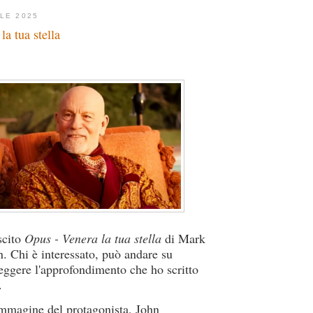
ILE 2025
la tua stella
scito
Opus - Venera la tua stella
di Mark
 Chi è interessato, può andare su
eggere l'approfondimento che ho scritto
.
immagine del protagonista, John