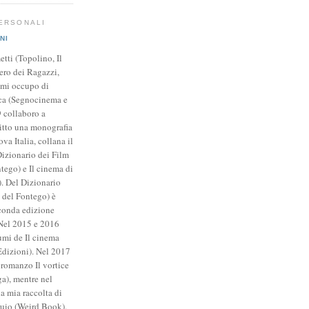
PERSONALI
NI
tti (Topolino, Il
ero dei Ragazzi,
, mi occupo di
ica (Segnocinema e
9 collaboro a
itto una monografia
a Italia, collana il
Dizionario dei Film
tego) e Il cinema di
. Del Dizionario
e del Fontego) è
econda edizione
 Nel 2015 e 2016
umi de Il cinema
dizioni). Nel 2017
 romanzo Il vortice
ga), mentre nel
la mia raccolta di
Buio (Weird Book).