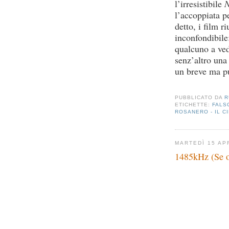
l’irresistibile
N
l’accoppiata 
detto, i film r
inconfondibile
qualcuno a ved
senz’altro una
un breve ma p
PUBBLICATO DA
R
ETICHETTE:
FALS
ROSANERO - IL C
MARTEDÌ 15 AP
1485kHz (Se ott