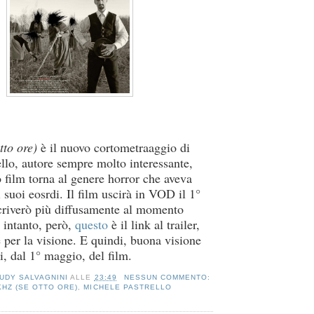
to ore)
è il nuovo cortometraaggio di
llo, autore sempre molto interessante,
 film torna al genere horror che aveva
i suoi eosrdi. Il film uscirà in VOD il 1°
criverò più diffusamente al momento
r intanto, però,
questo
è il link al trailer,
e per la visione. E quindi, buona visione
oi, dal 1° maggio, del film.
UDY SALVAGNINI
ALLE
23:49
NESSUN COMMENTO:
KHZ (SE OTTO ORE)
,
MICHELE PASTRELLO