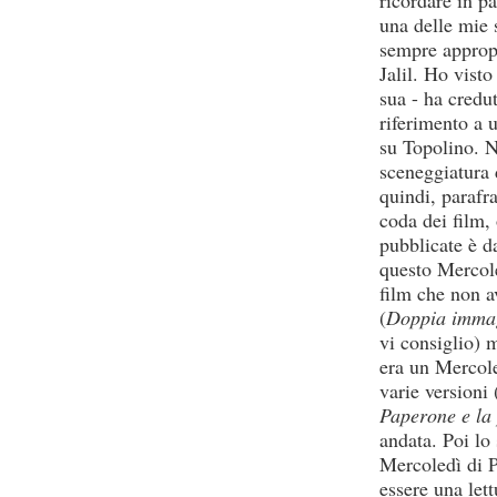
ricordare in p
una delle mie s
sempre approp
Jalil. Ho vist
sua - ha credu
riferimento a 
su Topolino. N
sceneggiatura 
quindi, parafra
coda dei film,
pubblicate è da
questo Mercol
film che non a
(
Doppia immag
vi consiglio) 
era un Mercole
varie versioni
Paperone e la 
andata. Poi lo
Mercoledì di 
essere una lett