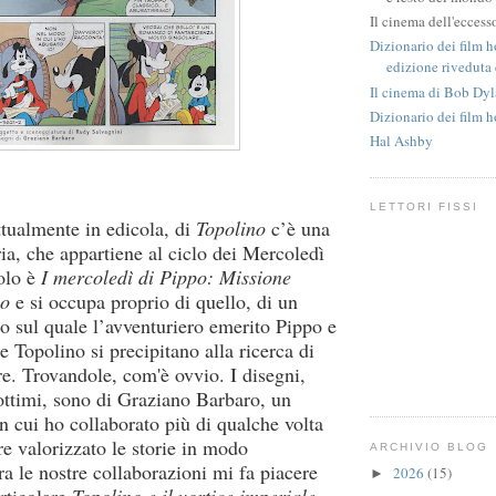
Il cinema dell'eccess
Dizionario dei film h
edizione riveduta 
Il cinema di Bob Dy
Dizionario dei film h
Hal Ashby
LETTORI FISSI
ttualmente in edicola, di
Topolino
c’è una
ia, che appartiene al ciclo dei Mercoledì
tolo è
I mercoledì di Pippo: Missione
lo
e si occupa proprio di quello, di un
o sul quale l’avventuriero emerito Pippo e
te Topolino si precipitano alla ricerca di
e. Trovandole, com'è ovvio. I disegni,
ttimi, sono di Graziano Barbaro, un
n cui ho collaborato più di qualche volta
e valorizzato le storie in modo
ARCHIVIO BLOG
ra le nostre collaborazioni mi fa piacere
2026
(15)
►