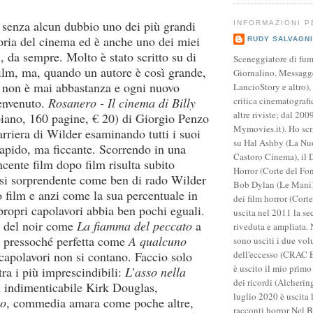
 senza alcun dubbio uno dei più grandi
INFORMAZIONI 
storia del cinema ed è anche uno dei miei
RUDY SALVAGNI
ti, da sempre. Molto è stato scritto su di
Sceneggiatore di fume
 film, ma, quando un autore è così grande,
Giornalino, Messagg
 non è mai abbastanza e ogni nuovo
LancioStory e altro)
benvenuto.
Rosanero - Il cinema di Billy
critica cinematograf
altre riviste; dal 200
iano, 160 pagine, € 20) di Giorgio Penzo
Mymovies.it). Ho scr
arriera di Wilder esaminando tutti i suoi
su Hal Ashby (La Nuov
apido, ma ficcante. Scorrendo in una
Castoro Cinema), il 
ncente film dopo film risulta subito
Horror (Corte del Fon
si sorprendente come ben di rado Wilder
Bob Dylan (Le Mani)
o film e anzi come la sua percentuale in
dei film horror (Cort
 propri capolavori abbia ben pochi eguali.
uscita nel 2011 la s
o del noir come
La fiamma del peccato
a
riveduta e ampliata.
pressoché perfetta come
A qualcuno
sono usciti i due vol
 capolavori non si contano. Faccio solo
dell'eccesso (CRAC E
è uscito il mio primo
tra i più imprescindibili:
L’asso nella
dei ricordi (Alcherin
 indimenticabile Kirk Douglas,
luglio 2020 è uscita 
to
, commedia amara come poche altre,
racconti horror Nel 