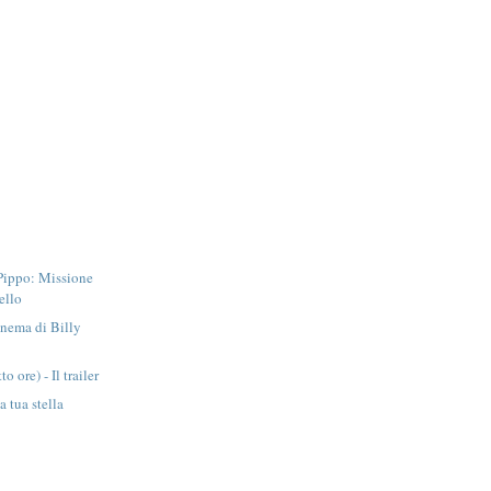
 Pippo: Missione
ello
inema di Billy
 ore) - Il trailer
a tua stella