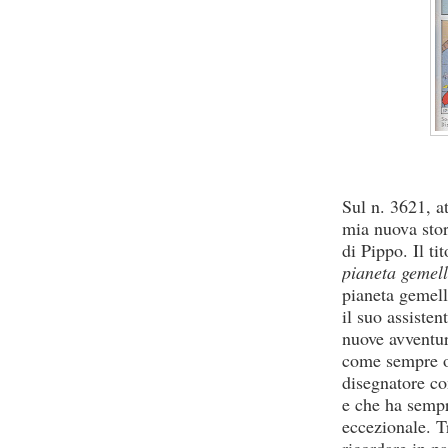
Sul n. 3621, a
mia nuova stor
di Pippo. Il ti
pianeta gemel
pianeta gemell
il suo assisten
nuove avventur
come sempre o
disegnatore co
e che ha sempr
eccezionale. T