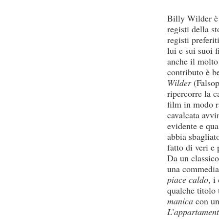
Billy Wilder è
registi della 
registi preferi
lui e sui suoi
anche il molto
contributo è 
Wilder
(Falsop
ripercorre la c
film in modo r
cavalcata avvi
evidente e qua
abbia sbagliat
fatto di veri e
Da un classic
una commedia 
piace caldo
, i
qualche titolo 
manica
con un
L’appartamen