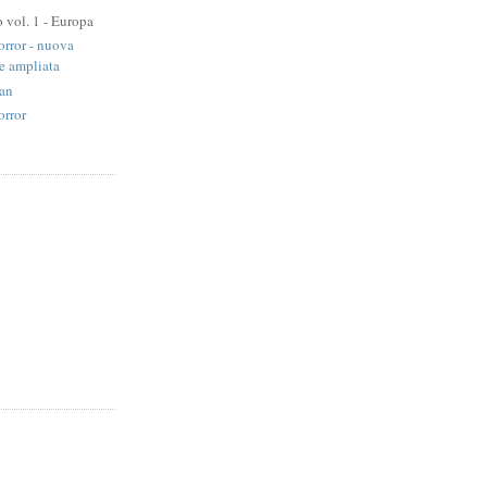
o vol. 1 - Europa
orror - nuova
e ampliata
lan
orror