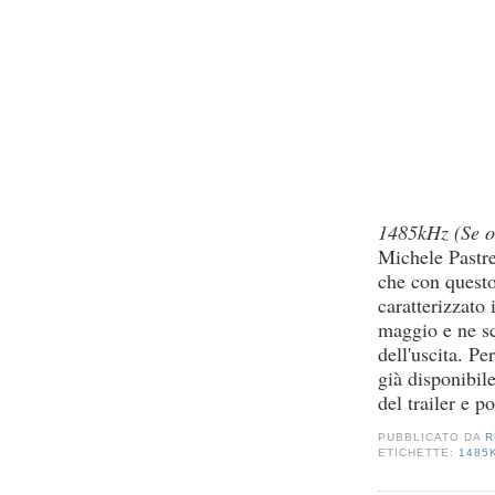
1485kHz (Se ot
Michele Pastre
che con questo
caratterizzato 
maggio e ne s
dell'uscita. Pe
già disponibil
del trailer e p
PUBBLICATO DA
R
ETICHETTE:
1485