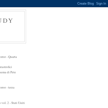
RUDY
orror - Quarta
tastrofici
inema di Pete
rror - terza
 vol. 2 - Stati Uniti