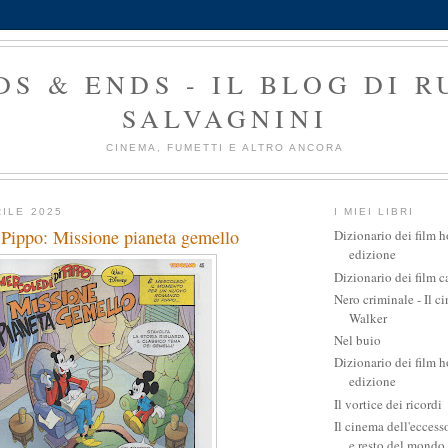
DS & ENDS - IL BLOG DI 
SALVAGNINI
CINEMA, FUMETTI E ALTRO ANCORA
RILE 2025
I MIEI LIBRI
 Pippo: Missione pianeta gemello
Dizionario dei film h
edizione
Dizionario dei film ca
Nero criminale - Il c
Walker
Nel buio
Dizionario dei film ho
edizione
Il vortice dei ricordi
Il cinema dell'eccesso
e resto del mondo