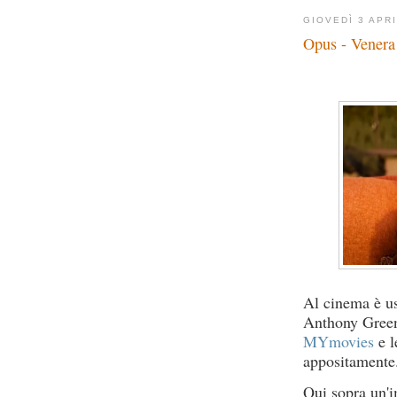
GIOVEDÌ 3 APR
Opus - Venera 
Al cinema è u
Anthony Green.
MYmovies
e l
appositamente
Qui sopra un'