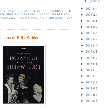
gennaio
(3)
►
2024
(44)
►
UDY SALVAGNINI
ALLE
12:18
NESSUN COMMENTO:
2023
(29)
►
TTI
,
GRAZIANO BARBARO
,
I MERCOLEDÌ DI PIPPO:
TA GEMELLO
,
PUTRA SHAH BIN BIN ABD JALIL
,
RUDY
2022
(41)
►
2021
(47)
►
2020
(46)
►
cinema di Billy Wilder
2019
(42)
►
2018
(40)
►
2017
(51)
►
2016
(47)
►
2015
(41)
►
2014
(36)
►
2013
(38)
►
2012
(32)
►
2011
(82)
►
2010
(89)
►
2009
(35)
►